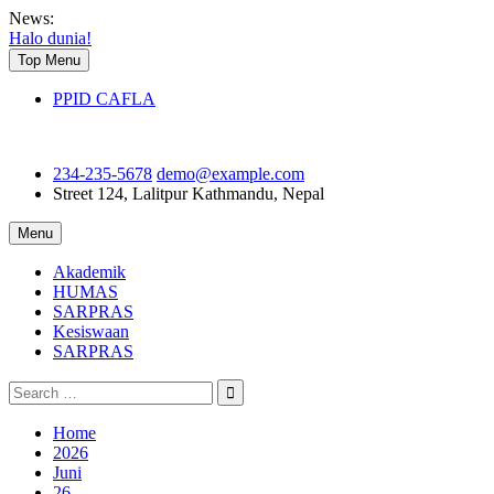
Skip
News:
to
Halo dunia!
content
Top Menu
PPID CAFLA
234-235-5678
demo@example.com
Street 124, Lalitpur
Kathmandu, Nepal
Menu
Akademik
HUMAS
SARPRAS
Kesiswaan
SARPRAS
Search
for:
Home
2026
Juni
26