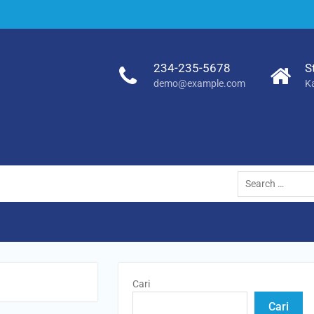
234-235-5678
S
demo@example.com
K
Search
for:
Cari
Cari