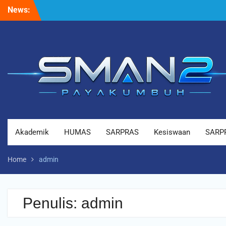
Skip
News:
Halo dunia!
to
content
Akademik
HUMAS
SARPRAS
Kesiswaan
SARP
Home
admin
Penulis:
admin